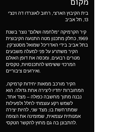
מקום
בית הקיבוץ הארצי, רחוב לאונרדו דה וינצ'י
13, תל אביב
קיר הקרמיקה “מלחמה ושלום” נוצר בשנת
1969, כחלק מתכנון מטה התנועה הקיבוצית
בתל אביב בידי האדריכל שמואל מסטצ’קין.
הקיר משתרע על פני למעלה משבעים
מטרים רבועים, ומכסה את דופן האולם
המרכזי ששימש להתכנסויות, טקסים
ואירועים ציבוריים.
הקיר מורכב ממאות יחידות קרמיקה,
המחוברות יחדיו ליצירה אחת גדולה. הוא
נבנה מתוך מחשבה כפולה – מצד אחד,
לשמש רקע עוצמתי לחלל ולפעילות
שמתרחשת בו; מצד שני, להיות יצירה
אמנותית עצמאית, שמזמינה את הצופה
להתבונן בה גם מחוץ להקשר הטקסי.