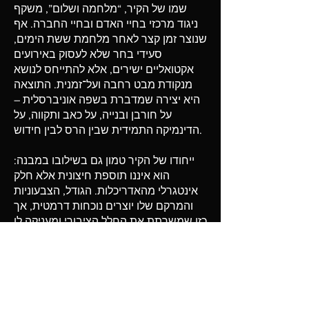
שמו של הקיר, “מלחמה ושלום”, משקף
ניגוד מרכזי בחיי האדם ובחיי החברה. אף
שנוצר זמן קצר לאחר מלחמת ששת הימים,
סעידי בחר שלא לעסוק באירועים
אקטואליים ישירים, אלא להתייחס לנושא
מנקודת מבט רחבה ועל־זמנית. התוצאה
היא יצירה שמדברת בשפה אוניברסלית –
על חורבן ובנייה, על כאב ותקווה, על
הדינמיקה התמידית שבין הרס לבין חידוש.
ייחודו של הקיר טמון גם בשילובו במבנה:
הוא איננו תוספת חיצונית אלא חלק
אינטגרלי מהאדריכלות. הגודל, הצבעוניות
והמרקם שלו יוצרים נוכחות דרמטית, אך
כזו שמשרתת את החלל הציבורי ומעניקה לו
ממד נוסף של חוויה אסתטית ורוחנית.
במשך השנים הפך “מלחמה ושלום” לאחת
מיצירות האמנות הציבוריות הבולטות
בישראל – לא רק בשל ממדיה המרשימים,